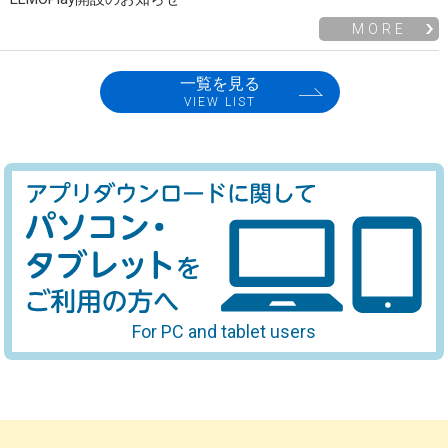
MORE
一覧を見る
VIEW LIST
For PC and tablet users